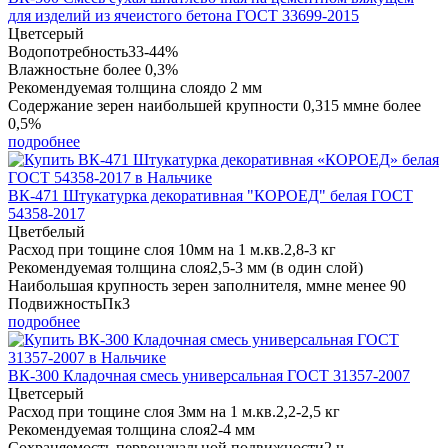
для изделий из ячеистого бетона ГОСТ 33699-2015
Цвет
серый
Водопотребность
33-44%
Влажность
не более 0,3%
Рекомендуемая толщина слоя
до 2 мм
Содержание зерен наибольшей крупности 0,315 мм
не более
0,5%
подробнее
ВК-471 Штукатурка декоративная "КОРОЕД" белая ГОСТ
54358-2017
Цвет
белый
Расход при тощине слоя 10мм на 1 м.кв.
2,8-3 кг
Рекомендуемая толщина слоя
2,5-3 мм (в один слой)
Наибольшая крупность зерен заполнителя, мм
не менее 90
Подвижность
Пк3
подробнее
ВК-300 Кладочная смесь универсальная ГОСТ 31357-2007
Цвет
серый
Расход при тощине слоя 3мм на 1 м.кв.
2,2-2,5 кг
Рекомендуемая толщина слоя
2-4 мм
Сохраняемость первоначальной подвижности
2 ч