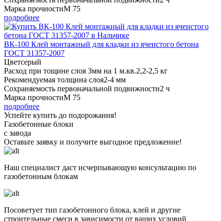
Марка прочности
М 75
подробнее
ВК-100 Клей монтажный для кладки из ячеистого бетона
ГОСТ 31357-2007
Цвет
серый
Расход при тощине слоя 3мм на 1 м.кв.
2,2-2,5 кг
Рекомендуемая толщина слоя
2-4 мм
Сохраняемость первоначальной подвижности
2 ч
Марка прочности
М 75
подробнее
Успейте купить до подорожания!
Газобетонные блоки
с завода
Оставьте заявку
и получите
выгодное предложение!
Наш специалист даст исчерпывающую консультацию по
газобетонным блокам
Посоветует тип газобетонного блока, клей и другие
строительные смеси в зависимости от ваших условий