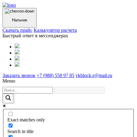
Нальчик
Cкачать прайс
Калькулятор расчета
Быстрый ответ в мессенджерах
Заказать звонок
+7 (988) 558 97 85
vkblock-r@mail.ru
Меню
Exact matches only
Search in title