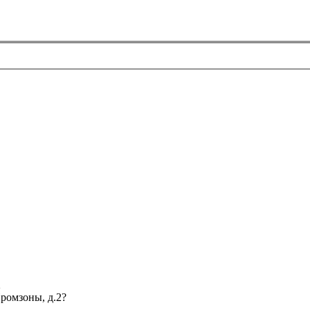
2
Промзоны, д.2?