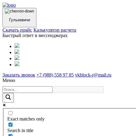
Гулькевичи
Cкачать прайс
Калькулятор расчета
Быстрый ответ в мессенджерах
Заказать звонок
+7 (988) 558 97 85
vkblock-r@mail.ru
Меню
Exact matches only
Search in title