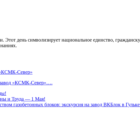
. Этот день символизирует национальное единство, гражданску
инаниях.
О «КСМК-Север»
л завод «КСМК-Север»….
ды!
ны и Труда — 1 Мая!
твом газобетонных блоков: экскурсия на завод ВКБлок в Гульк