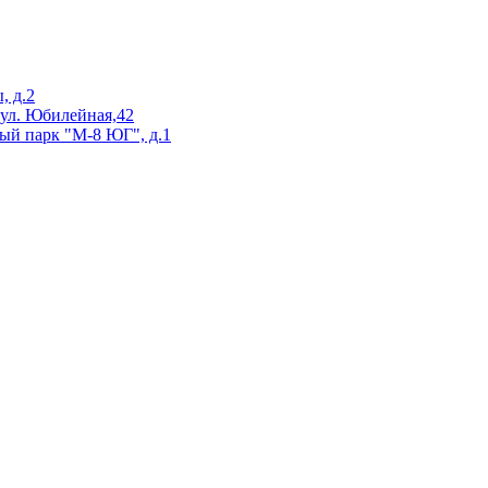
, д.2
 ул. Юбилейная,42
ый парк "М-8 ЮГ", д.1