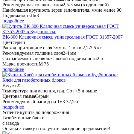
Рекомендуемая толщина слоя
2,5-3 мм (в один слой)
Наибольшая крупность зерен заполнителя, мм
не менее 90
Подвижность
Пк3
подробнее
ВК-300 Кладочная смесь универсальная ГОСТ 31357-2007
Цвет
серый
Расход при тощине слоя 3мм на 1 м.кв.
2,2-2,5 кг
Рекомендуемая толщина слоя
2-4 мм
Сохраняемость первоначальной подвижности
2 ч
Марка прочности
М 75
подробнее
Клей для газобетонных блоков
Вес, кг
25
Температура применения, грд. С
от +5 и выше
Цветовая гамма
Серый
Рекомендуемый расход на 1м3
32,5кг
подробнее
Успейте купить до подорожания!
Газобетонные блоки
с завода
Оставьте заявку
и получите
выгодное предложение!