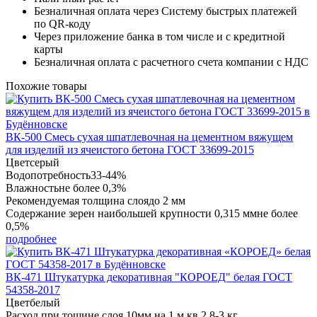
Безналичная оплата через Систему быстрых платежей
по QR-коду
Через приложение банка в том числе и с кредитной
карты
Безналичная оплата с расчетного счета компании с НДС
Похожие товары
ВК-500 Смесь сухая шпатлевочная на цементном вяжущем
для изделий из ячеистого бетона ГОСТ 33699-2015
Цвет
серый
Водопотребность
33-44%
Влажность
не более 0,3%
Рекомендуемая толщина слоя
до 2 мм
Содержание зерен наибольшей крупности 0,315 мм
не более
0,5%
подробнее
ВК-471 Штукатурка декоративная "КОРОЕД" белая ГОСТ
54358-2017
Цвет
белый
Расход при тощине слоя 10мм на 1 м.кв.
2,8-3 кг