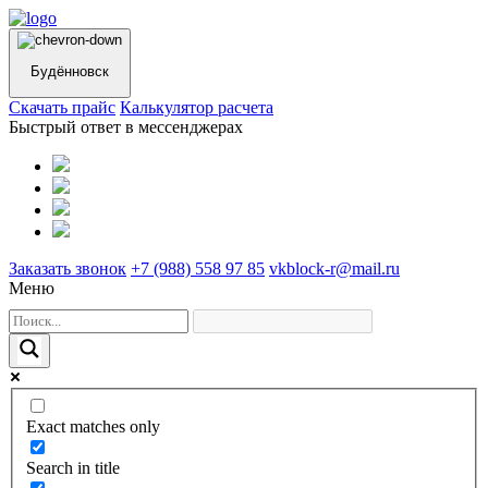
Будённовск
Cкачать прайс
Калькулятор расчета
Быстрый ответ в мессенджерах
Заказать звонок
+7 (988) 558 97 85
vkblock-r@mail.ru
Меню
Exact matches only
Search in title