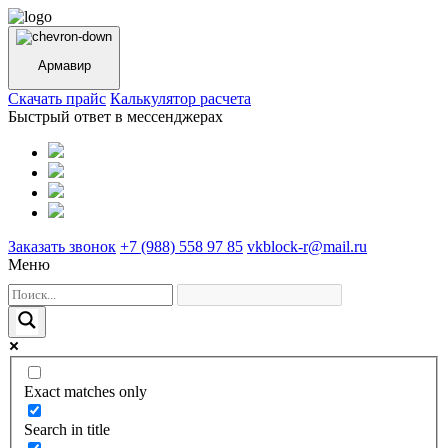
Армавир
Cкачать прайс
Калькулятор расчета
Быстрый ответ в мессенджерах
Заказать звонок
+7 (988) 558 97 85
vkblock-r@mail.ru
Меню
Exact matches only
Search in title