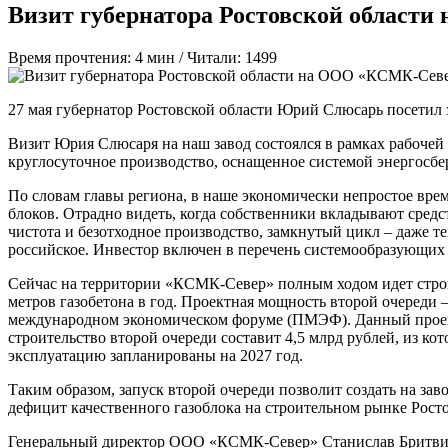
Визит губернатора Ростовской област
Время прочтения: 4 мин /
Читали: 1499
27 мая губернатор Ростовской области Юрий Слюсарь посетил
Визит Юрия Слюсаря на наш завод состоялся в рамках рабочей
круглосуточное производство, оснащенное системой энергосбе
По словам главы региона, в наше экономически непростое вре
блоков. Отрадно видеть, когда собственники вкладывают сред
чистота и безотходное производство, замкнутый цикл – даже 
российское. Инвестор включен в перечень системообразующих 
Сейчас на территории «КСМК-Север» полным ходом идет строит
метров газобетона в год. Проектная мощность второй очереди –
международном экономическом форуме (ПМЭФ). Данный проект
строительство второй очереди составит 4,5 млрд рублей, из к
эксплуатацию запланированы на 2027 год.
Таким образом, запуск второй очереди позволит создать на за
дефицит качественного газоблока на строительном рынке Росто
Генеральный директор ООО «КСМК-Север» Станислав Бритвин п