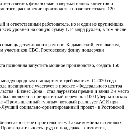
оответственно, финансовые издержки наших клиентов и
ме того, расширение производства позволит создать 120
ый и ответственный работодатель, но и один из крупнейших
 всех уровней на общую сумму 1,14 млрд рублей, в том числе
 помощь детям-волонтерам пос. Кадамовский, его школам,
ям участников СВО, Ростовскому фонду поддержки
та позволила запустить мощное производство, создать 150
 международным стандартам и требованиям. С 2020 года
да предприятие участвует в проекте «Федерального центра
ства «Бизнес Дона», стал лауреатом премии и занял 2-е место
» был включен в приоритетный перечень «100 Губернаторских
мме «Промышленный туризм», который реализует АСИ при
 «Лучший социально-ориентированный проект» в Ростовской
изнеса» в сфере строительства». Также комбинат стеновых
«Производительность труда и поддержка занятости»,