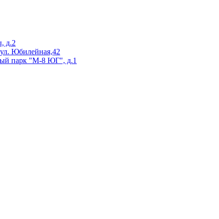
, д.2
 ул. Юбилейная,42
ый парк "М-8 ЮГ", д.1