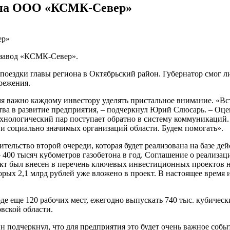
и на ООО «КСМК-Север»
 завод «КСМК-Север».
 поездки главы региона в Октябрьский район. Губернатор смог
режения.
мя важно каждому инвестору уделять пристальное внимание. «Вс
ства в развитие предприятия, – подчеркнул Юрий Слюсарь. – Оц
технологический пар поступает обратно в систему коммуникаций
и социально значимых организаций области. Будем помогать».
ельство второй очереди, которая будет реализована на базе д
 400 тысяч кубометров газобетона в год. Соглашение о реализац
 был внесен в перечень ключевых инвестиционных проектов на
оторых 2,1 млрд рублей уже вложено в проект. В настоящее врем
воде еще 120 рабочих мест, ежегодно выпускать 740 тыс. кубиче
вской области.
одчеркнул, что для предприятия это будет очень важное событ