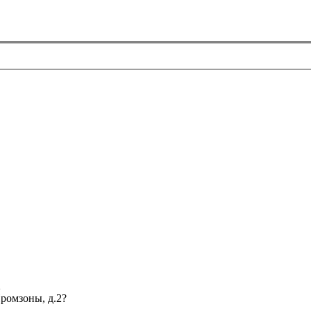
2
Промзоны, д.2?