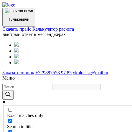
Гулькевичи
Cкачать прайс
Калькулятор расчета
Быстрый ответ в мессенджерах
Заказать звонок
+7 (988) 558 97 85
vkblock-r@mail.ru
Меню
Exact matches only
Search in title