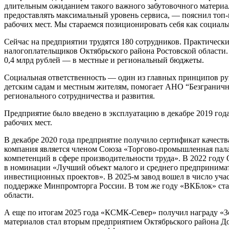
длительным ожиданием такого важного забутовочного материал
предоставлять максимальный уровень сервиса, — пояснил топ-
рабочих мест. Мы стараемся позиционировать себя как социал
Сейчас на предприятии трудятся 180 сотрудников. Практичес
налогоплательщиков Октябрьского района Ростовской области. 
0,4 млрд рублей — в местные и региональный бюджеты.
Социальная ответственность — один из главных принципов ру
детским садам и местным жителям, помогает АНО “Безграничн
регионального сотрудничества и развития.
Предприятие было введено в эксплуатацию в декабре 2019 года
рабочих мест.
В декабре 2020 года предприятие получило сертификат качест
компания является членом Союза «Торгово-промышленная палат
компетенций в сфере производительности труда». В 2022 году
в номинации «Лучший объект малого и среднего предпринимат
инвестиционных проектов». В 2025-м завод вошел в число уч
поддержке Минпромторга России. В том же году «ВКБлок» ста
области.
А еще по итогам 2025 года «КСМК-Север» получил награду «Зо
материалов стал вторым предприятием Октябрьского района До