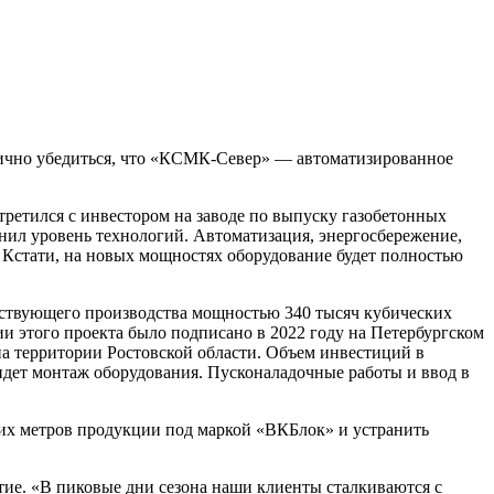
 лично убедиться, что «КСМК-Север» — автоматизированное
третился с инвестором на заводе по выпуску газобетонных
енил уровень технологий. Автоматизация, энергосбережение,
. Кстати, на новых мощностях оборудование будет полностью
ействующего производства мощностью 340 тысяч кубических
ии этого проекта было подписано в 2022 году на Петербургском
 территории Ростовской области. Объем инвестиций в
я идет монтаж оборудования. Пусконаладочные работы и ввод в
ских метров продукции под маркой «ВКБлок» и устранить
ие. «В пиковые дни сезона наши клиенты сталкиваются с