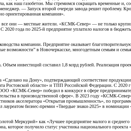
а, как наш газобетон. Мы стремимся сокращать временные и, с
менеджер. — Запуск второй очереди завода решит проблему. Кро
ьно ориентированная компания».
ки все они — местные жители. «КСМК-Север» — не только крупн
С 2020 года по 2025-й предприятие уплатило налогов в бюджеты
ководства компании. Предприятие оказывает благотворительную
ые возможности” в Новочеркасске, многодетным семьям и семь
. Объем инвестиций составил 1,8 млрд рублей. Реализация проек
ва «Сделано на Дону», подтверждающий соответствие продукции
а Ростовской области» и ТПП Российской Федерации. С 2020 го
 ООО «КСМК-Север» победил в конкурсе в сфере предприниматель
ельства в производственной сфере». В 2023 году «КСМК-Север
астников акселератора «Открытая промышленность», по програ
л лауреатом бизнес-премии «Твердые знаки-2025» в номинации
лотой Меркурий» как «Лучшее предприятие малого и среднего б
на, которое получило статус участника национального проекта 