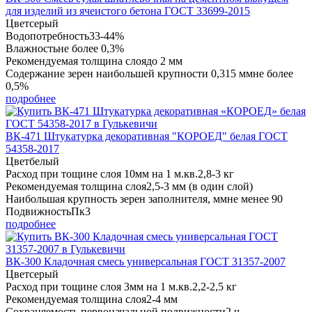
для изделий из ячеистого бетона ГОСТ 33699-2015
Цвет
серый
Водопотребность
33-44%
Влажность
не более 0,3%
Рекомендуемая толщина слоя
до 2 мм
Содержание зерен наибольшей крупности 0,315 мм
не более
0,5%
подробнее
ВК-471 Штукатурка декоративная "КОРОЕД" белая ГОСТ
54358-2017
Цвет
белый
Расход при тощине слоя 10мм на 1 м.кв.
2,8-3 кг
Рекомендуемая толщина слоя
2,5-3 мм (в один слой)
Наибольшая крупность зерен заполнителя, мм
не менее 90
Подвижность
Пк3
подробнее
ВК-300 Кладочная смесь универсальная ГОСТ 31357-2007
Цвет
серый
Расход при тощине слоя 3мм на 1 м.кв.
2,2-2,5 кг
Рекомендуемая толщина слоя
2-4 мм
Сохраняемость первоначальной подвижности
2 ч