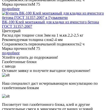
Марка прочности
М 75
подробнее
ВК-100 Клей монтажный для кладки из ячеистого бетона
ГОСТ 31357-2007
Цвет
серый
Расход при тощине слоя 3мм на 1 м.кв.
2,2-2,5 кг
Рекомендуемая толщина слоя
2-4 мм
Сохраняемость первоначальной подвижности
2 ч
Марка прочности
М 75
подробнее
Успейте купить до подорожания!
Газобетонные блоки
с завода
Оставьте заявку
и получите
выгодное предложение!
Наш специалист даст исчерпывающую консультацию по
газобетонным блокам
Посоветует тип газобетонного блока, клей и другие
строительные смеси в зависимости от ваших условий