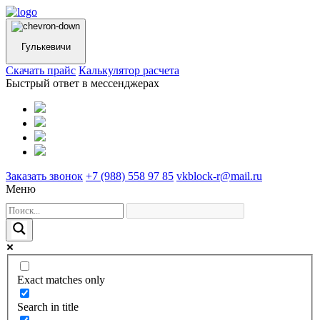
Гулькевичи
Cкачать прайс
Калькулятор расчета
Быстрый ответ в мессенджерах
Заказать звонок
+7 (988) 558 97 85
vkblock-r@mail.ru
Меню
Exact matches only
Search in title