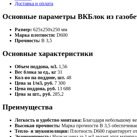
Доставка и оплата
Основные параметры ВКБлок из газобе
Размер:
625x250x250 мм
Марка плотности:
D600
Прочность:
B 3,5
Основные характеристики
Объем поддона, м3.
1,56
Вес блока за ед., кг
31
Кол-во на поддоне, шт.
48
Цена за 1/м3, руб.
7 300
Цена поддона, руб.
13 688
Цена за шт., руб.
285,2
Преимущества
Легкость и удобство монтажа:
Благодаря небольшому вес
Высокая прочность:
Марка прочности B 3,5 обеспечивае
Тепло- и звукоизоляция:
Плотность D600 гарантирует от
Экономичность:
Низкая цена за 1 м3 делает этот матер