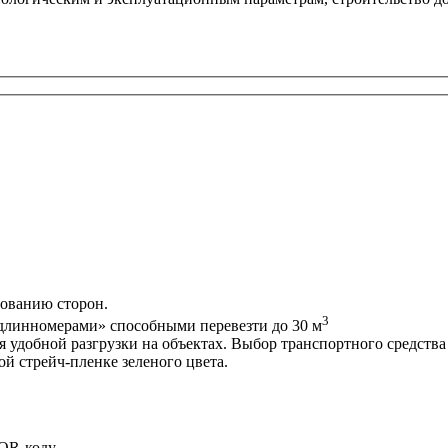
сованию сторон.
3
длинномерами» способными перевезти до 30 м
удобной разгрузки на объектах. Выбор транспортного средства
й стрейч-пленке зеленого цвета.
 QR-коду