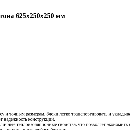
тона 625x250x250 мм
у и точным размерам, блоки легко транспортировать и укладыва
т надежность конструкций.
личные теплоизоляционные свойства, что позволяет экономить 
иал доступным для любого бюджета.