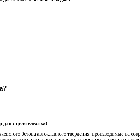
а?
 для строительства!
еистого бетона автоклавного твердения, производимые на сов
ологическим и эксплуатационным параметрам, строительство до