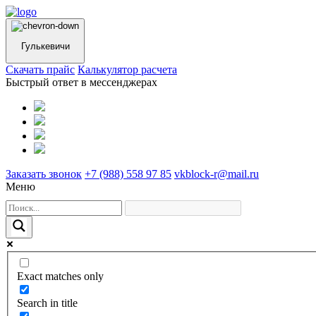
Гулькевичи
Cкачать прайс
Калькулятор расчета
Быстрый ответ в мессенджерах
Заказать звонок
+7 (988) 558 97 85
vkblock-r@mail.ru
Меню
Exact matches only
Search in title