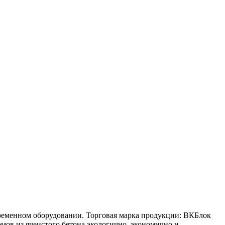
ременном оборудовании. Торговая марка продукции: ВКБлок
мов из ячеистого бетона экологично, экономично и