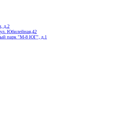
, д.2
 ул. Юбилейная,42
ый парк "М-8 ЮГ", д.1