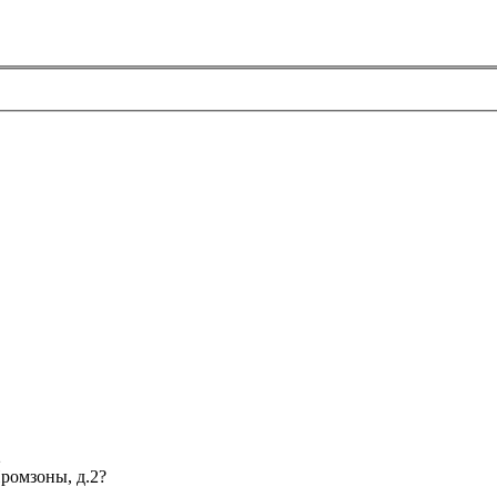
2
Промзоны, д.2?