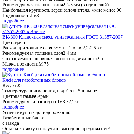
Рекомендуемая толщина слоя
2,5-3 мм (в один слой)
Наибольшая крупность зерен заполнителя, мм
не менее 90
Подвижность
Пк3
подробнее
ВК-300 Кладочная смесь универсальная ГОСТ 31357-2007
Цвет
серый
Расход при тощине слоя 3мм на 1 м.кв.
2,2-2,5 кг
Рекомендуемая толщина слоя
2-4 мм
Сохраняемость первоначальной подвижности
2 ч
Марка прочности
М 75
подробнее
Клей для газобетонных блоков
Вес, кг
25
Температура применения, грд. С
от +5 и выше
Цветовая гамма
Серый
Рекомендуемый расход на 1м3
32,5кг
подробнее
Успейте купить до подорожания!
Газобетонные блоки
с завода
Оставьте заявку
и получите
выгодное предложение!