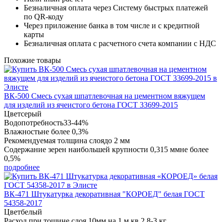
Безналичная оплата через Систему быстрых платежей
по QR-коду
Через приложение банка в том числе и с кредитной
карты
Безналичная оплата с расчетного счета компании с НДС
Похожие товары
ВК-500 Смесь сухая шпатлевочная на цементном вяжущем
для изделий из ячеистого бетона ГОСТ 33699-2015
Цвет
серый
Водопотребность
33-44%
Влажность
не более 0,3%
Рекомендуемая толщина слоя
до 2 мм
Содержание зерен наибольшей крупности 0,315 мм
не более
0,5%
подробнее
ВК-471 Штукатурка декоративная "КОРОЕД" белая ГОСТ
54358-2017
Цвет
белый
Расход при тощине слоя 10мм на 1 м.кв.
2,8-3 кг