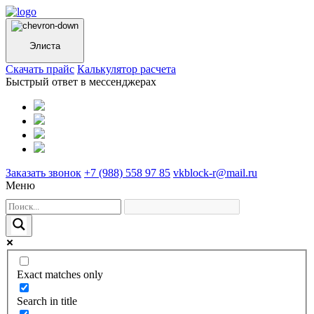
Элиста
Cкачать прайс
Калькулятор расчета
Быстрый ответ в мессенджерах
Заказать звонок
+7 (988) 558 97 85
vkblock-r@mail.ru
Меню
Exact matches only
Search in title