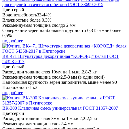
для изделий из ячеистого бетона ГОСТ 33699-2015
Цвет
серый
Водопотребность
33-44%
Влажность
не более 0,3%
Рекомендуемая толщина слоя
до 2 мм
Содержание зерен наибольшей крупности 0,315 мм
не более
0,5%
подробнее
ВК-471 Штукатурка декоративная "КОРОЕД" белая ГОСТ
54358-2017
Цвет
белый
Расход при тощине слоя 10мм на 1 м.кв.
2,8-3 кг
Рекомендуемая толщина слоя
2,5-3 мм (в один слой)
Наибольшая крупность зерен заполнителя, мм
не менее 90
Подвижность
Пк3
подробнее
ВК-300 Кладочная смесь универсальная ГОСТ 31357-2007
Цвет
серый
Расход при тощине слоя 3мм на 1 м.кв.
2,2-2,5 кг
Рекомендуемая толщина слоя
2-4 мм
Сохраняемость первоначальной подвижности
2 ч