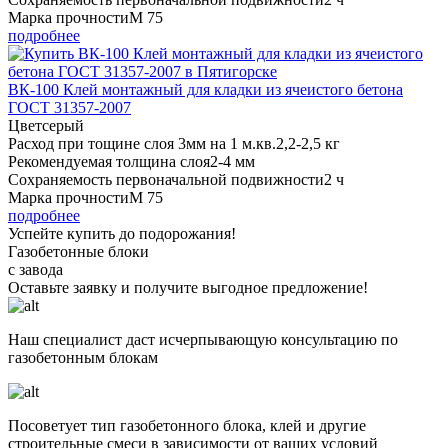
Марка прочности
М 75
подробнее
ВК-100 Клей монтажный для кладки из ячеистого бетона
ГОСТ 31357-2007
Цвет
серый
Расход при тощине слоя 3мм на 1 м.кв.
2,2-2,5 кг
Рекомендуемая толщина слоя
2-4 мм
Сохраняемость первоначальной подвижности
2 ч
Марка прочности
М 75
подробнее
Успейте купить до подорожания!
Газобетонные блоки
с завода
Оставьте заявку
и получите
выгодное предложение!
Наш специалист даст исчерпывающую консультацию по
газобетонным блокам
Посоветует тип газобетонного блока, клей и другие
строительные смеси в зависимости от ваших условий