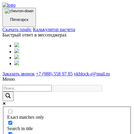
Пятигорск
Cкачать прайс
Калькулятор расчета
Быстрый ответ в мессенджерах
Заказать звонок
+7 (988) 558 97 85
vkblock-r@mail.ru
Меню
Exact matches only
Search in title