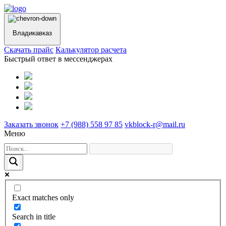
Владикавказ
Cкачать прайс
Калькулятор расчета
Быстрый ответ в мессенджерах
Заказать звонок
+7 (988) 558 97 85
vkblock-r@mail.ru
Меню
Exact matches only
Search in title