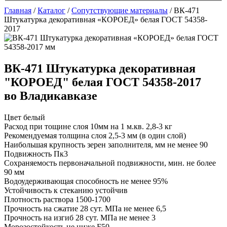
Главная
/
Каталог
/
Сопутствующие материалы
/
ВК-471
Штукатурка декоративная «КОРОЕД» белая ГОСТ 54358-
2017
ВК-471 Штукатурка декоративная
"КОРОЕД" белая ГОСТ 54358-2017
во Владикавказе
Цвет
белый
Расход при тощине слоя 10мм на 1 м.кв.
2,8-3 кг
Рекомендуемая толщина слоя
2,5-3 мм (в один слой)
Наибольшая крупность зерен заполнителя, мм
не менее 90
Подвижность
Пк3
Сохраняемость первоначальной подвижности, мин.
не более
90 мм
Водоудерживающая способность
не менее 95%
Устойчивость к стеканию
устойчив
Плотность раствора
1500-1700
Прочность на сжатие 28 сут. МПа
не менее 6,5
Прочность на изгиб 28 сут. МПа
не менее 3
Морозостойкость
не ниже F50