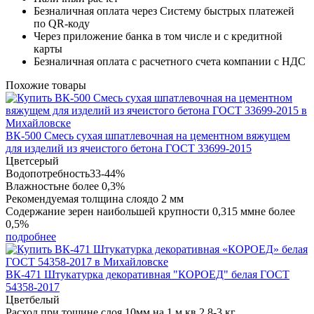
Безналичная оплата через Систему быстрых платежей
по QR-коду
Через приложение банка в том числе и с кредитной
карты
Безналичная оплата с расчетного счета компании с НДС
Похожие товары
ВК-500 Смесь сухая шпатлевочная на цементном вяжущем
для изделий из ячеистого бетона ГОСТ 33699-2015
Цвет
серый
Водопотребность
33-44%
Влажность
не более 0,3%
Рекомендуемая толщина слоя
до 2 мм
Содержание зерен наибольшей крупности 0,315 мм
не более
0,5%
подробнее
ВК-471 Штукатурка декоративная "КОРОЕД" белая ГОСТ
54358-2017
Цвет
белый
Расход при тощине слоя 10мм на 1 м.кв.
2,8-3 кг