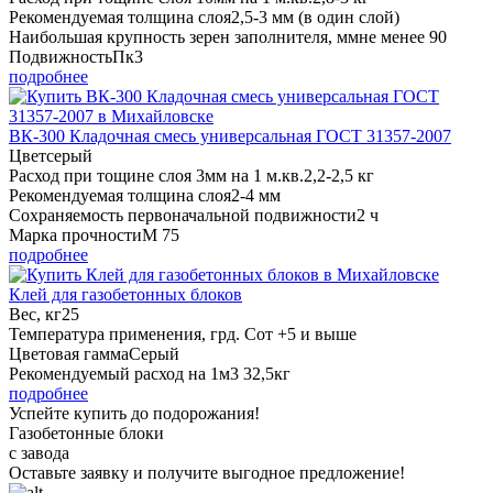
Рекомендуемая толщина слоя
2,5-3 мм (в один слой)
Наибольшая крупность зерен заполнителя, мм
не менее 90
Подвижность
Пк3
подробнее
ВК-300 Кладочная смесь универсальная ГОСТ 31357-2007
Цвет
серый
Расход при тощине слоя 3мм на 1 м.кв.
2,2-2,5 кг
Рекомендуемая толщина слоя
2-4 мм
Сохраняемость первоначальной подвижности
2 ч
Марка прочности
М 75
подробнее
Клей для газобетонных блоков
Вес, кг
25
Температура применения, грд. С
от +5 и выше
Цветовая гамма
Серый
Рекомендуемый расход на 1м3
32,5кг
подробнее
Успейте купить до подорожания!
Газобетонные блоки
с завода
Оставьте заявку
и получите
выгодное предложение!