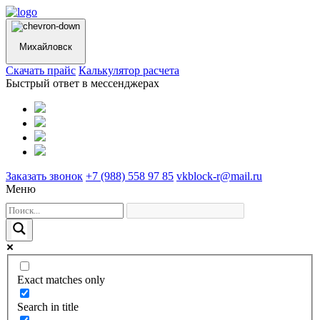
Михайловск
Cкачать прайс
Калькулятор расчета
Быстрый ответ в мессенджерах
Заказать звонок
+7 (988) 558 97 85
vkblock-r@mail.ru
Меню
Exact matches only
Search in title