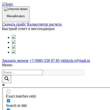
Михайловск
Cкачать прайс
Калькулятор расчета
Быстрый ответ в мессенджерах
Заказать звонок
+7 (988) 558 97 85
vkblock-r@mail.ru
Меню
Exact matches only
Search in title