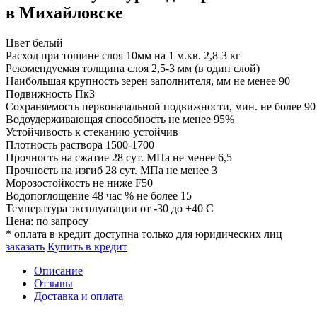
в Михайловске
Цвет
белый
Расход при тощине слоя 10мм на 1 м.кв.
2,8-3 кг
Рекомендуемая толщина слоя
2,5-3 мм (в один слой)
Наибольшая крупность зерен заполнителя, мм
не менее 90
Подвижность
Пк3
Сохраняемость первоначальной подвижности, мин.
не более 9
Водоудерживающая способность
не менее 95%
Устойчивость к стеканию
устойчив
Плотность раствора
1500-1700
Прочность на сжатие 28 сут. МПа
не менее 6,5
Прочность на изгиб 28 сут. МПа
не менее 3
Морозостойкость
не ниже F50
Водопоглощение 48 час %
не более 15
Температура эксплуатации
от -30 до +40 C
Цена:
по запросу
* оплата в кредит доступна только для юридических лиц
заказать
Купить в кредит
Описание
Отзывы
Доставка и оплата