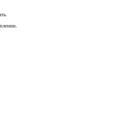
ть.
оплении.