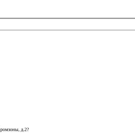
2
Промзоны, д.2?