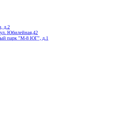
, д.2
 ул. Юбилейная,42
ый парк "М-8 ЮГ", д.1