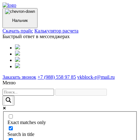
Нальчик
Cкачать прайс
Калькулятор расчета
Быстрый ответ в мессенджерах
Заказать звонок
+7 (988) 558 97 85
vkblock-r@mail.ru
Меню
Exact matches only
Search in title