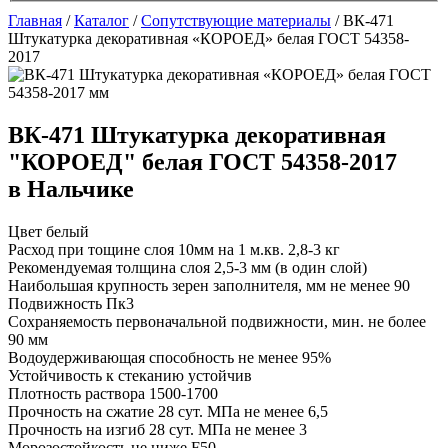
Главная
/
Каталог
/
Сопутствующие материалы
/
ВК-471
Штукатурка декоративная «КОРОЕД» белая ГОСТ 54358-
2017
ВК-471 Штукатурка декоративная
"КОРОЕД" белая ГОСТ 54358-2017
в Нальчике
Цвет
белый
Расход при тощине слоя 10мм на 1 м.кв.
2,8-3 кг
Рекомендуемая толщина слоя
2,5-3 мм (в один слой)
Наибольшая крупность зерен заполнителя, мм
не менее 90
Подвижность
Пк3
Сохраняемость первоначальной подвижности, мин.
не более
90 мм
Водоудерживающая способность
не менее 95%
Устойчивость к стеканию
устойчив
Плотность раствора
1500-1700
Прочность на сжатие 28 сут. МПа
не менее 6,5
Прочность на изгиб 28 сут. МПа
не менее 3
Морозостойкость
не ниже F50